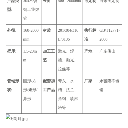
产品类
304不锈
长度
500-12000mm
可定制
可来图定制
型:
钢工业焊
管
外径:
160-2000
材质
201/304/316
执行标
GB/T12771-
mm
L/310S
准
2008
壁厚:
1.5-20m
加工工
激光、焊
产地
广东佛山
m
艺
接、抛光、
拉丝等
管端形
圆形/方
配套加
弯头、水
厂家
永骏隆不锈
状:
形/矩形/
工产品
槽、法兰、
钢
异形
角钢、喷淋
塔等