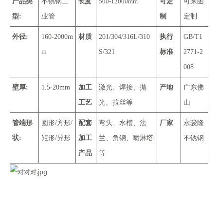
产品类
不锈钢工
长度
500-12000mm
可定
可来图
型:
业管
制
定制
外径:
160-2000m
材质
201/304/316L/310
执行
GB/T1
m
S/321
标准
2771-2
008
壁厚:
1.5-20mm
加工
激光、焊接、抛
产地
广东佛
工艺
光、拉丝等
山
管端形
圆形/方形/
配套
弯头、水槽、法
厂家
永骏隆
状:
矩形/异形
加工
兰、角钢、喷淋塔
不锈钢
产品
等